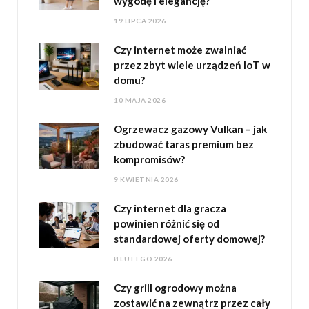
wygodę i elegancję?
19 LIPCA 2026
Czy internet może zwalniać
przez zbyt wiele urządzeń IoT w
domu?
10 MAJA 2026
Ogrzewacz gazowy Vulkan – jak
zbudować taras premium bez
kompromisów?
9 KWIETNIA 2026
Czy internet dla gracza
powinien różnić się od
standardowej oferty domowej?
8 LUTEGO 2026
Czy grill ogrodowy można
zostawić na zewnątrz przez cały