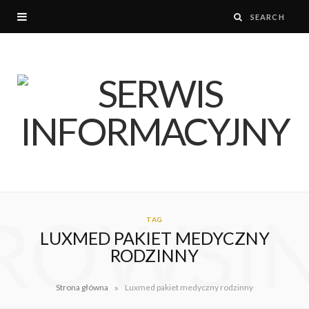
ROWSI
TAG
LUXMED PAKIET MEDYCZNY
RODZINNY
»
Strona główna
Luxmed pakiet medyczny rodzinny