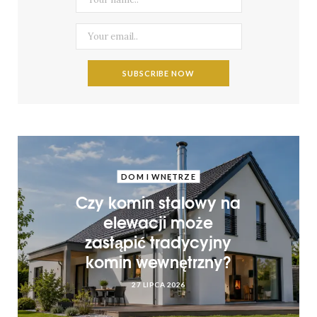
DOM I WNĘTRZE
Czy komin stalowy na
elewacji może
zastąpić tradycyjny
komin wewnętrzny?
27 LIPCA 2026