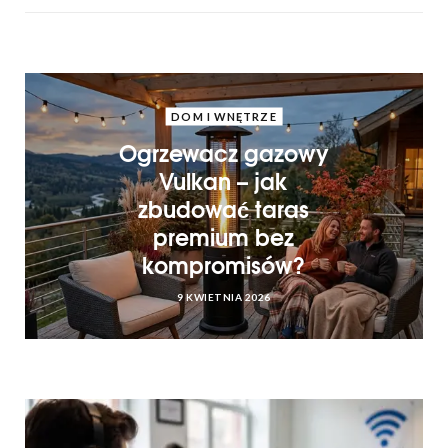
DOM I WNĘTRZE
Ogrzewacz gazowy
Vulkan – jak
zbudować taras
premium bez
kompromisów?
9 KWIETNIA 2026