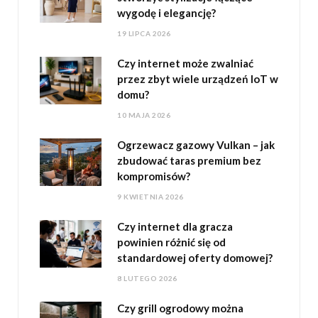
wygodę i elegancję?
19 LIPCA 2026
Czy internet może zwalniać
przez zbyt wiele urządzeń IoT w
domu?
10 MAJA 2026
Ogrzewacz gazowy Vulkan – jak
zbudować taras premium bez
kompromisów?
9 KWIETNIA 2026
Czy internet dla gracza
powinien różnić się od
standardowej oferty domowej?
8 LUTEGO 2026
Czy grill ogrodowy można