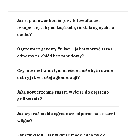
Jak zaplanować komin przy fotowoltaice i
rekuperacji, aby uniknąć kolizji instalacyjnych na
dachu?
Ogrzewacz gazowy Vulkan – jak stworzyć taras
odporny na chłód bez zabudowy?
Czy internet w małym mieście może być równie
dobry jak w dużej aglomeracji?
Jaką powierzchnię rusztu wybrać do częstego
grillowania?
Jak wybrać meble ogrodowe odporne na deszcz i
wilgoć?
Kwietniki loft – jak wybrać model idealny do