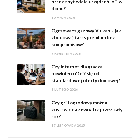
przez zbyt wiele urządzeń IoT w
domu?
10 MAJA 2026
Ogrzewacz gazowy Vulkan – jak
zbudować taras premium bez
kompromisów?
9 KWIETNIA 2026
Czy internet dla gracza
powinien różnić się od
standardowej oferty domowej?
8 LUTEGO 2026
Czy grill ogrodowy można
zostawić na zewnątrz przez cały
rok?
17 LISTOPADA 2025