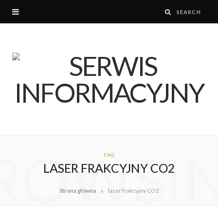
ROWSI
TAG
LASER FRAKCYJNY CO2
»
Strona główna
laser frakcyjny CO2