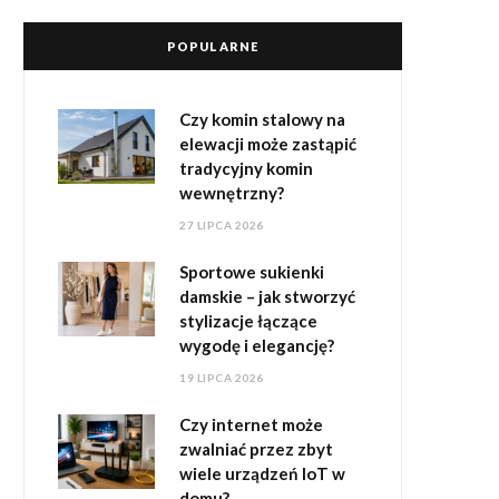
POPULARNE
Czy komin stalowy na
elewacji może zastąpić
tradycyjny komin
wewnętrzny?
27 LIPCA 2026
Sportowe sukienki
damskie – jak stworzyć
stylizacje łączące
wygodę i elegancję?
19 LIPCA 2026
Czy internet może
zwalniać przez zbyt
wiele urządzeń IoT w
domu?