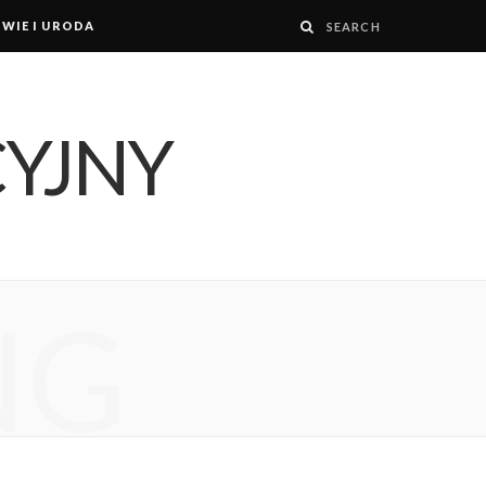
WIE I URODA
NG