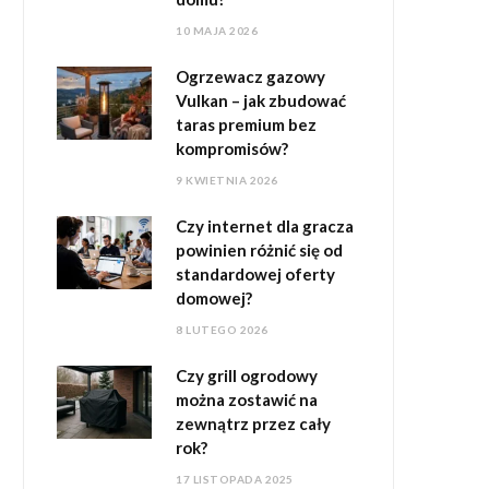
10 MAJA 2026
Ogrzewacz gazowy
Vulkan – jak zbudować
taras premium bez
kompromisów?
9 KWIETNIA 2026
Czy internet dla gracza
powinien różnić się od
standardowej oferty
domowej?
8 LUTEGO 2026
Czy grill ogrodowy
można zostawić na
zewnątrz przez cały
rok?
17 LISTOPADA 2025