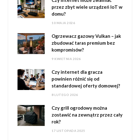
przez zbyt wiele urządzeń IoT w
domu?
10 MAJA 2026
Ogrzewacz gazowy Vulkan – jak
zbudować taras premium bez
kompromisów?
9 KWIETNIA 2026
Czy internet dla gracza
powinien różnić się od
standardowej oferty domowej?
8 LUTEGO 2026
Czy grill ogrodowy można
zostawić na zewnątrz przez cały
rok?
17 LISTOPADA 2025