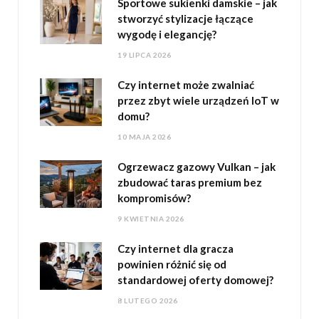
Sportowe sukienki damskie – jak
stworzyć stylizacje łączące
wygodę i elegancję?
19 LIPCA 2026
Czy internet może zwalniać
przez zbyt wiele urządzeń IoT w
domu?
10 MAJA 2026
Ogrzewacz gazowy Vulkan – jak
zbudować taras premium bez
kompromisów?
9 KWIETNIA 2026
Czy internet dla gracza
powinien różnić się od
standardowej oferty domowej?
8 LUTEGO 2026