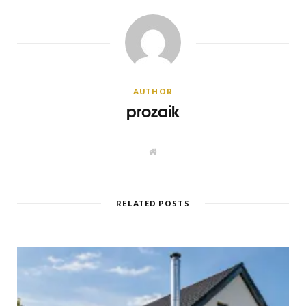
AUTHOR
prozaik
W
e
b
s
i
t
RELATED POSTS
e