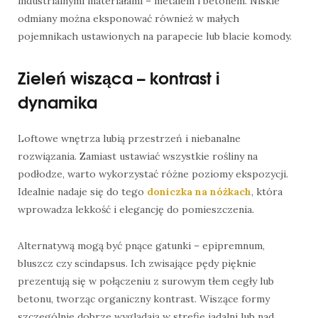
industrialnymi materiałami – metalem i betonem. Niskie
odmiany można eksponować również w małych
pojemnikach ustawionych na parapecie lub blacie komody.
Zieleń wisząca – kontrast i
dynamika
Loftowe wnętrza lubią przestrzeń i niebanalne
rozwiązania. Zamiast ustawiać wszystkie rośliny na
podłodze, warto wykorzystać różne poziomy ekspozycji.
Idealnie nadaje się do tego
doniczka na nóżkach
, która
wprowadza lekkość i elegancję do pomieszczenia.
Alternatywą mogą być pnące gatunki – epipremnum,
bluszcz czy scindapsus. Ich zwisające pędy pięknie
prezentują się w połączeniu z surowym tłem cegły lub
betonu, tworząc organiczny kontrast. Wiszące formy
szczególnie dobrze wyglądają w strefie jadalni lub nad